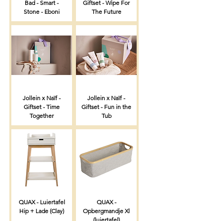
Bad - Smart -
Giftset - Wipe For
Stone - Eboni
The Future
Jollein x Naïf -
Jollein x Naïf -
Giftset - Time
Giftset - Fun in the
Together
Tub
QUAX - Luiertafel
QUAX -
Hip + Lade (Clay)
Opbergmandje Xl
(luiertafel)