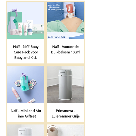
Naïf - Naïf Baby
Naïf - Voedende
Care Pack voor
Buikbalsem 150ml
Baby and Kids
Naïf - Mini and Me
Primanova -
Time Giftset
Luieremmer Grijs