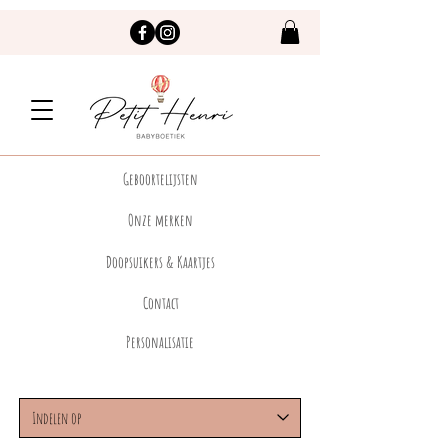
Geboortelijsten
Onze merken
Doopsuikers & Kaartjes
Contact
Personalisatie