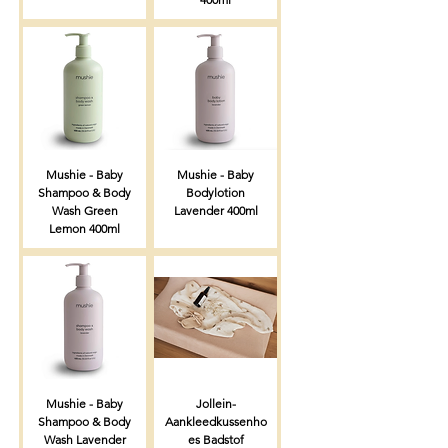
Mushie - Baby
Mushie - Baby
Shampoo & Body
Bodylotion
Wash Green
Lavender 400ml
Lemon 400ml
Mushie - Baby
Jollein-
Shampoo & Body
Aankleedkussenho
Wash Lavender
es Badstof