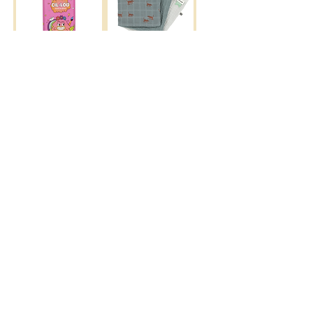
CIL-LOU - Frida
Trixie - Tetra
Leave-in Spray
washandjes 3-pack
Playful Pup
Trixie - Tetra
Trixie - Tetra
washandjes 3-pack
washandjes 3-pack
Friendly
Babbling Birds
Vegetables