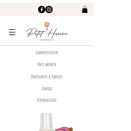
Geboortelijsten
Onze merken
Doopsuikers & Kaartjes
Contact
Personalisatie