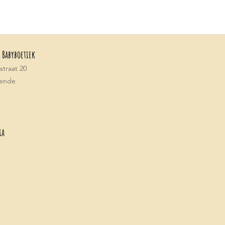
 Babyboetiek
traat 20
tende
ia