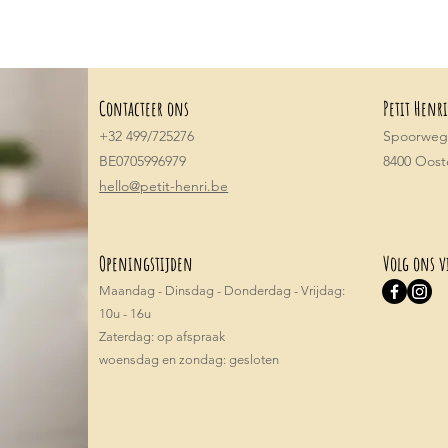
Contacteer ons
Petit Henri
+32 499/725276
Spoorwegs
BE0705996979
8400 Oos
hello@petit-henri.be
Openingstijden
Volg ons v
Maandag - Dinsdag - Donderdag - Vrijdag:
10u - 16u
​​Zaterdag: op afspraak
woensdag en zondag: gesloten