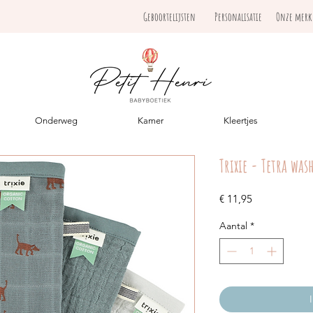
Geboortelijsten
Personalisatie
Onze mer
Onderweg
Kamer
Kleertjes
Trixie - Tetra was
Prijs
€ 11,95
Aantal
*