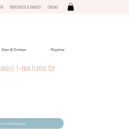
ken
Doopsuikers & Kaartjes
Contact
Eten & Drinken
Playtime
handjes 3-pack Playful Pup
In winkelwagen