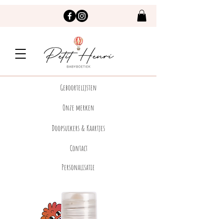
Geboortelijsten
Onze merken
Doopsuikers & Kaartjes
Contact
Personalisatie