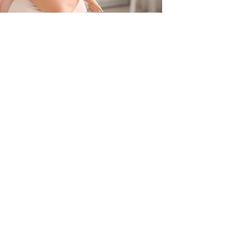
Contacteer ons
+32 499/725276
BE0705996979
hello@petit-henri.be
Petit Henri Babyboetiek
Spoorwegstraat 20
8400 Oostende
Openingstijden
Maandag - Dinsdag - Donderdag - Vrijdag:
10u - 16u
​​Zaterdag: op afspraak
woensdag en zondag: gesloten