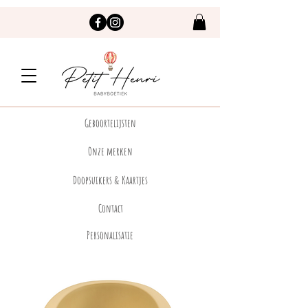
Geboortelijsten
Onze merken
Doopsuikers & Kaartjes
Contact
Personalisatie