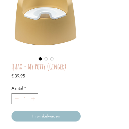
QUAX - My Potty (Ginger)
Prijs
€ 39,95
Aantal
*
In winkelwagen