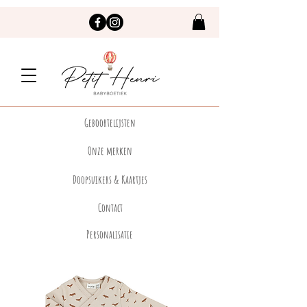
Geboortelijsten
Onze merken
Doopsuikers & Kaartjes
Contact
Personalisatie