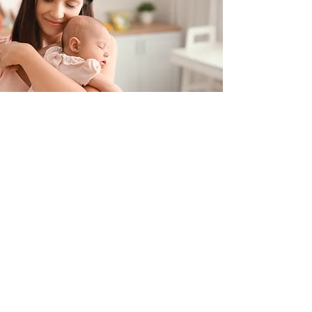
Contacteer ons
+32 499/725276
BE0705996979
hello@petit-henri.be
Petit Henri Babyboetiek
Spoorwegstraat 20
8400 Oostende