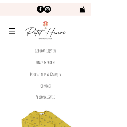
Geboortelijsten
Onze merken
Doopsuikers & Kaartjes
Contact
Personalisatie