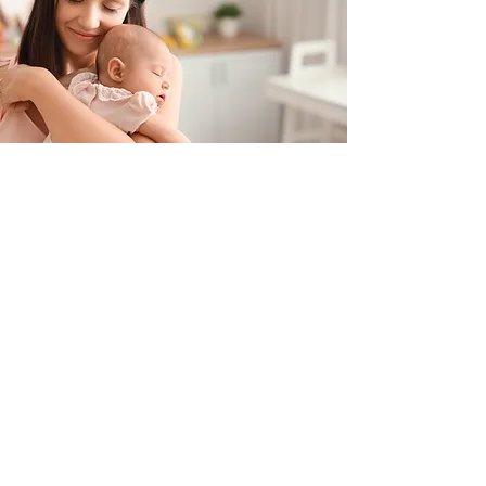
Contacteer ons
+32 499/725276
BE0705996979
hello@petit-henri.be
Petit Henri Babyboetiek
Spoorwegstraat 20
8400 Oostende