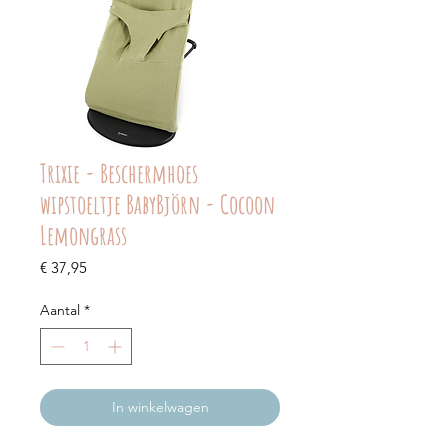
Trixie - Beschermhoes
wipstoeltje BabyBjörn - Cocoon
Lemongrass
Prijs
€ 37,95
Aantal
*
In winkelwagen