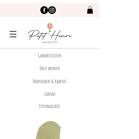
Geboortelijsten
Onze merken
Doopsuikers & Kaartjes
Contact
Personalisatie