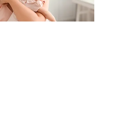
Contacteer ons
+32 499/725276
BE0705996979
hello@petit-henri.be
Petit Henri Babyboetiek
Spoorwegstraat 20
8400 Oostende
Openingstijden
Maandag - Dinsdag - Donderdag - Vrijdag:
10u - 16u