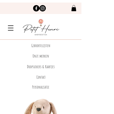
Geboortelijsten
Onze merken
Doopsuikers & Kaartjes
Contact
Personalisatie