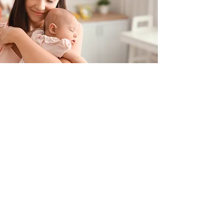
Contacteer ons
+32 499/725276
BE0705996979
hello@petit-henri.be
Petit Henri Babyboetiek
Spoorwegstraat 20
8400 Oostende
Openingstijden