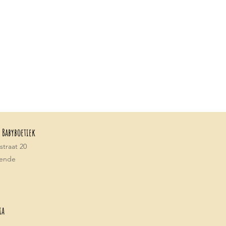
 Babyboetiek
traat 20
tende
ia