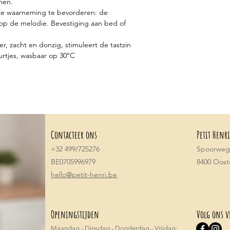
men.
ele waarneming te bevorderen: de
op de melodie. Bevestiging aan bed of
er, zacht en donzig, stimuleert de tastzin
rtjes, wasbaar op 30°C
Contacteer ons
Petit Henri
+32 499/725276
Spoorwegs
BE0705996979
8400 Oos
hello@petit-henri.be
Openingstijden
Volg ons v
Maandag - Dinsdag - Donderdag - Vrijdag: