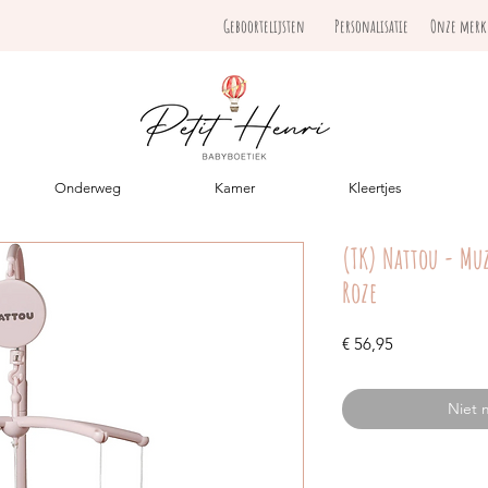
Geboortelijsten
Personalisatie
Onze mer
Onderweg
Kamer
Kleertjes
(TK) Nattou - Mu
Roze
Prijs
€ 56,95
Niet 