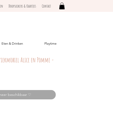
ken
Doopsuikers & Kaartjes
Contact
Eten & Drinken
Playtime
ziekmobiel Alice en Pomme -
meer beschikbaar ♡