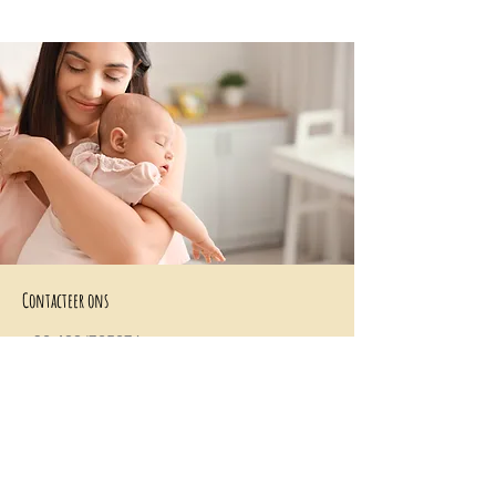
Contacteer ons
+32 499/725276
BE0705996979
hello@petit-henri.be
Petit Henri Babyboetiek