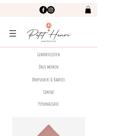
Geboortelijsten
Onze merken
Doopsuikers & Kaartjes
Contact
Personalisatie