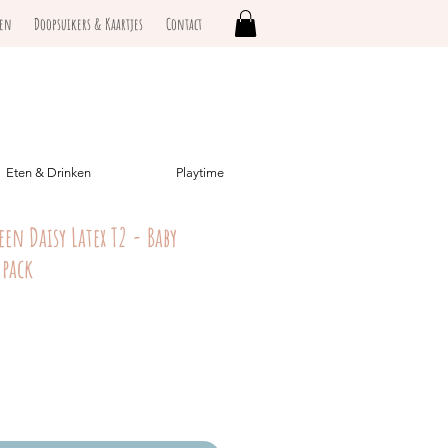
ken
Doopsuikers & Kaartjes
Contact
Eten & Drinken
Playtime
een Daisy Latex T2 - Baby
-pack