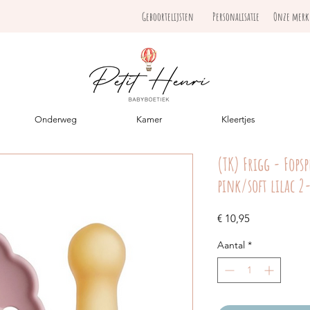
Geboortelijsten
Personalisatie
Onze mer
Onderweg
Kamer
Kleertjes
(TK) Frigg - Fopsp
pink/soft lilac 2
Prijs
€ 10,95
Aantal
*