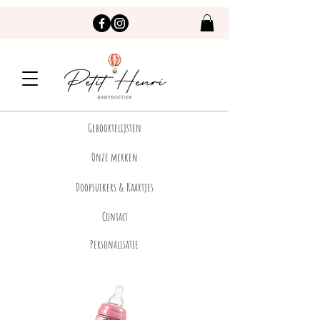
Geboortelijsten
Onze merken
Doopsuikers & Kaartjes
Contact
Personalisatie