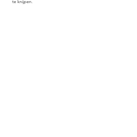
te knijpen.
Contacteer ons
+32 499/725276
BE0705996979
hello@petit-henri.be