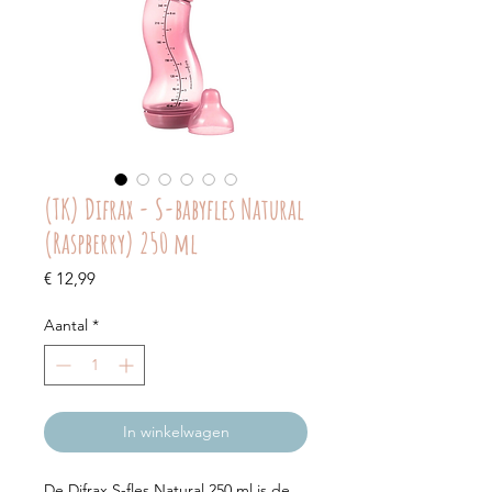
(TK) Difrax - S-babyfles Natural
(Raspberry) 250 ml
Prijs
€ 12,99
Aantal
*
In winkelwagen
De Difrax S-fles Natural 250 ml is de