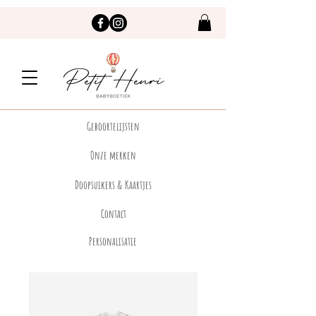
Geboortelijsten
Onze merken
Doopsuikers & Kaartjes
Contact
Personalisatie