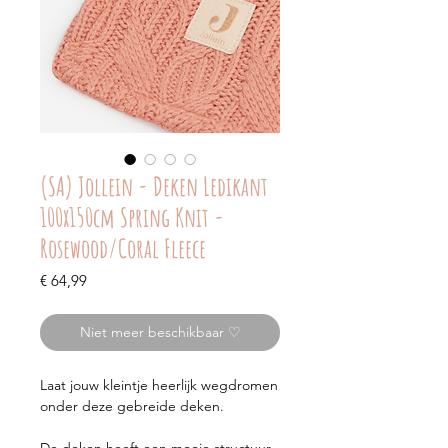
(SA) Jollein - Deken Ledikant
100x150cm Spring Knit -
Rosewood/Coral Fleece
Prijs
€ 64,99
Niet meer beschikbaar ♡
Laat jouw kleintje heerlijk wegdromen
onder deze gebreide deken.
De deken heeft een mooie structuur