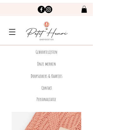
Geboortelijsten
Onze merken
Doopsuikers & Kaartjes
Contact
Personalisatie