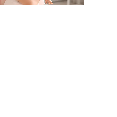
Contacteer ons
+32 499/725276
BE0705996979
hello@petit-henri.be
Petit Henri Babyboetiek
Spoorwegstraat 20
8400 Oostende
Openingstijden
Maandag - Dinsdag - Donderdag - Vrijdag:
10u - 16u
​​Zaterdag: op afspraak
woensdag en zondag: gesloten
Volg ons via