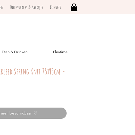
ken
Doopsuikers & Kaartjes
Contact
Eten & Drinken
Playtime
xkleed Spring Knit 75x95cm -
meer beschikbaar ♡