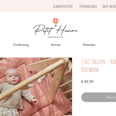
Geboortelijsten
Personalisatie
Onze mer
Onderweg
Kamer
Kleertjes
(SA) Jollein - Bo
Rosewood
Prijs
€ 49,99
Niet 