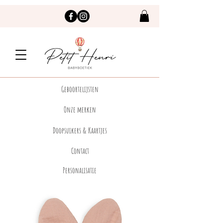
Geboortelijsten
Onze merken
Doopsuikers & Kaartjes
Contact
Personalisatie