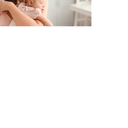
Contacteer ons
+32 499/725276
BE0705996979
hello@petit-henri.be
Petit Henri Babyboetiek
Spoorwegstraat 20
8400 Oostende
Openingstijden
Maandag - Dinsdag - Donderdag - Vrijdag: