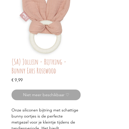
(SA) Jollein - Bijtring -
Bunny Ears Rosewood
Prijs
€ 9,99
Niet meer beschikbaar ♡
Onze siliconen bijtring met schattige
bunny oortjes is de perfecte
metgezel voor je kleintje tijdens de
tandjesperiode. Het biedt