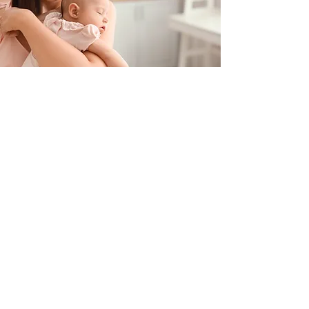
Contacteer ons
+32 499/725276
BE0705996979
hello@petit-henri.be
Petit Henri Babyboetiek
Spoorwegstraat 20
8400 Oostende
Openingstijden
Maandag - Dinsdag - Donderdag - Vrijdag: