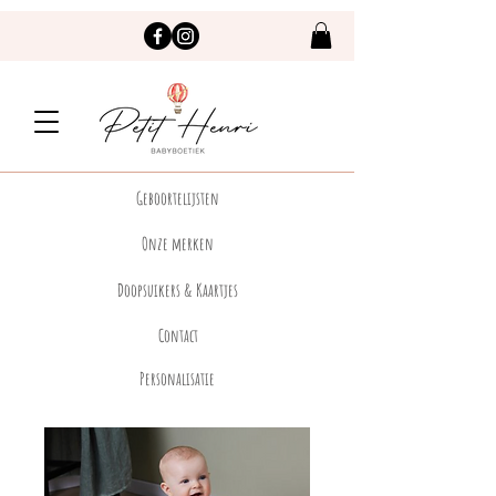
Geboortelijsten
Onze merken
Doopsuikers & Kaartjes
Contact
Personalisatie