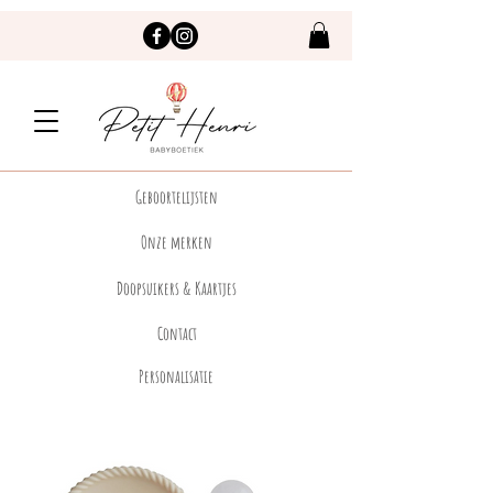
Geboortelijsten
Onze merken
Doopsuikers & Kaartjes
Contact
Personalisatie