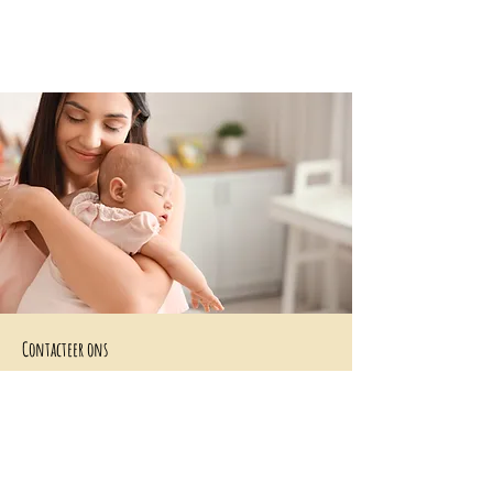
Contacteer ons
+32 499/725276
BE0705996979
hello@petit-henri.be