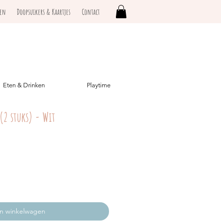
ken
Doopsuikers & Kaartjes
Contact
Eten & Drinken
Playtime
 (2 stuks) - Wit
In winkelwagen