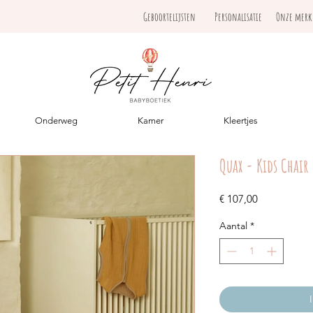
Geboortelijsten
Personalisatie
Onze mer
Onderweg
Kamer
Kleertjes
Quax - Kids Chair
Prijs
€ 107,00
Aantal
*