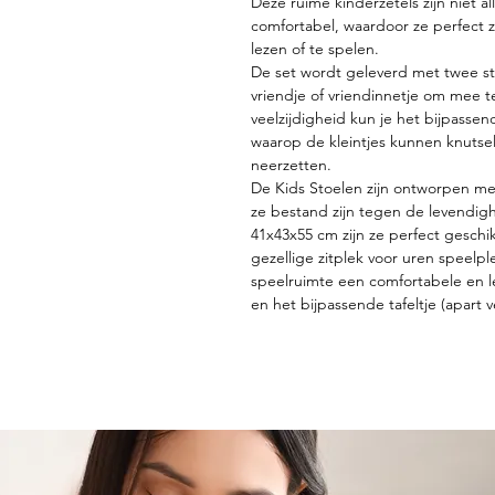
Deze ruime kinderzetels zijn niet a
comfortabel, waardoor ze perfect z
lezen of te spelen.
De set wordt geleverd met twee stoe
vriendje of vriendinnetje om mee t
veelzijdigheid kun je het bijpassen
waarop de kleintjes kunnen knutse
neerzetten.
De Kids Stoelen zijn ontworpen m
ze bestand zijn tegen de levendig
41x43x55 cm zijn ze perfect geschi
gezellige zitplek voor uren speelp
speelruimte een comfortabele en 
en het bijpassende tafeltje (apart v