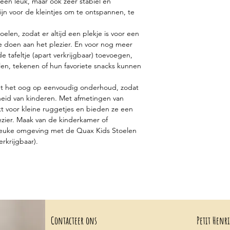
lleen leuk, maar ook zeer stabiel en
ijn voor de kleintjes om te ontspannen, te
len, zodat er altijd een plekje is voor een
e doen aan het plezier. En voor nog meer
de tafeltje (apart verkrijgbaar) toevoegen,
len, tekenen of hun favoriete snacks kunnen
et het oog op eenvoudig onderhoud, zodat
heid van kinderen. Met afmetingen van
kt voor kleine ruggetjes en bieden ze een
lezier. Maak van de kinderkamer of
leuke omgeving met de Quax Kids Stoelen
erkrijgbaar).
Contacteer ons
Petit Henri