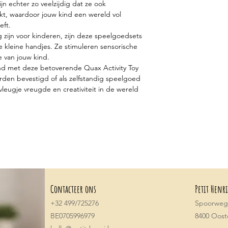
ijn echter zo veelzijdig dat ze ook
kt, waardoor jouw kind een wereld vol
eft.
ig zijn voor kinderen, zijn deze speelgoedsets
e kleine handjes. Ze stimuleren sensorische
e van jouw kind.
kind met deze betoverende Quax Activity Toy
rden bevestigd of als zelfstandig speelgoed
eugje vreugde en creativiteit in de wereld
Contacteer ons
Petit Henri
+32 499/725276
Spoorwegs
BE0705996979
8400 Oos