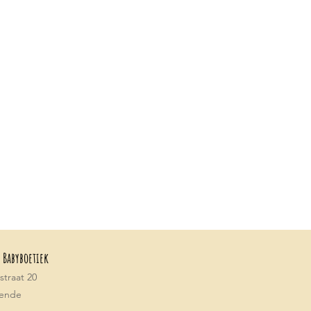
 Babyboetiek
traat 20
tende