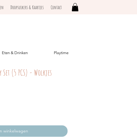
ken
Doopsuikers & Kaartjes
Contact
Eten & Drinken
Playtime
y Set (5 PCS) - Wolkjes
In winkelwagen