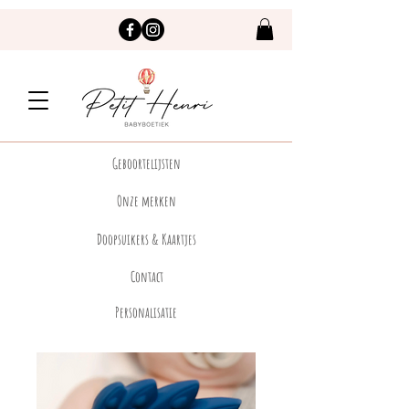
Geboortelijsten
Onze merken
Doopsuikers & Kaartjes
Contact
Personalisatie