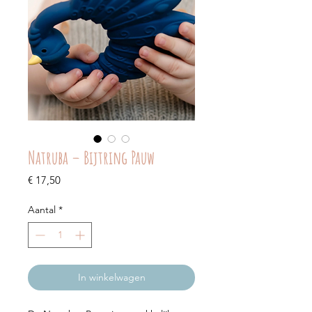
Natruba – Bijtring Pauw
Prijs
€ 17,50
Aantal
*
In winkelwagen