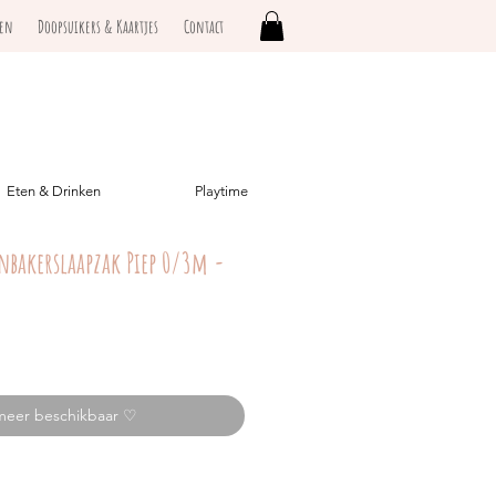
ken
Doopsuikers & Kaartjes
Contact
Eten & Drinken
Playtime
Inbakerslaapzak Piep 0/3m -
meer beschikbaar ♡