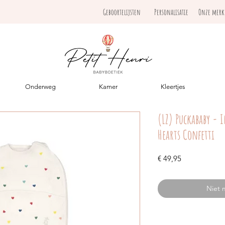
Geboortelijsten
Personalisatie
Onze mer
Onderweg
Kamer
Kleertjes
(LZ) Puckababy - 
Hearts Confetti
Prijs
€ 49,95
Niet 