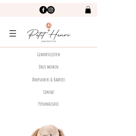
Geboortelijsten
Onze merken
Doopsuikers & Kaartjes
Contact
Personalisatie