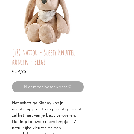
(LZ) Nattou - Sleepy Knuffel
konijn - Beige
Prijs
€ 59,95
Niet meer beschikbaar ♡
Het schattige Sleepy konijn
nachtlampje met zijn prachtige vacht
zal het hart van je baby veroveren.
Het ingebouwde nachtlampje in 7
natuurlijke kleuren en een
muziekdoosje met witte ruis,