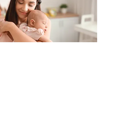
Contacteer ons
+32 499/725276
BE0705996979
hello@petit-henri.be
Petit Henri Babyboetiek
Spoorwegstraat 20
8400 Oostende