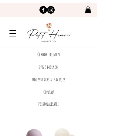
Geboortelijsten
Onze merken
Doopsuikers & Kaartjes
Contact
Personalisatie