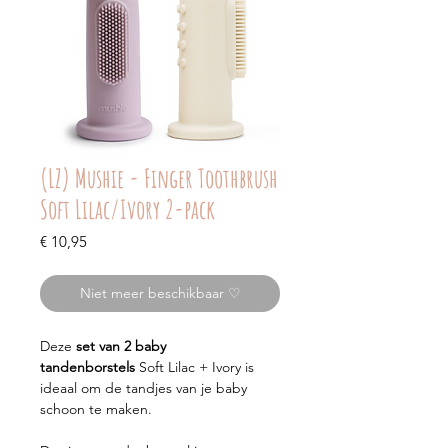
(LZ) Mushie - Finger Toothbrush
Soft Lilac/Ivory 2-pack
Prijs
€ 10,95
Niet meer beschikbaar ♡
Deze
set van 2 baby
tandenborstels
Soft Lilac + Ivory is
ideaal om de tandjes van je baby
schoon te maken.