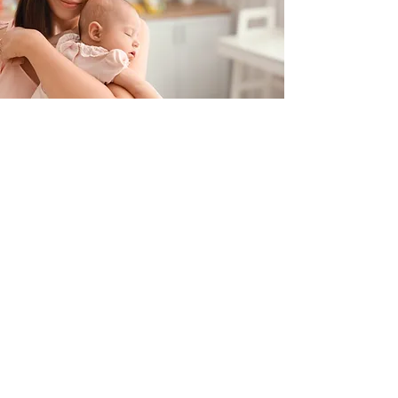
Contacteer ons
+32 499/725276
BE0705996979
hello@petit-henri.be
Petit Henri Babyboetiek
Spoorwegstraat 20
8400 Oostende
Openingstijden