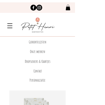
Geboortelijsten
Onze merken
Doopsuikers & Kaartjes
Contact
Personalisatie