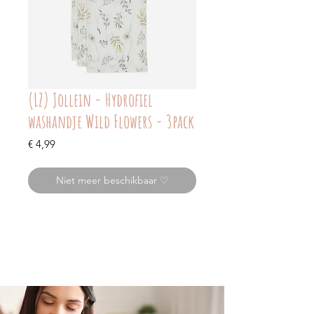
(LZ) Jollein - Hydrofiel
washandje Wild Flowers - 3pack
Prijs
€ 4,99
Niet meer beschikbaar ♡