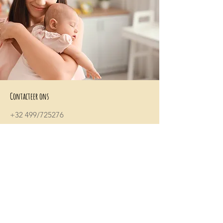
Contacteer ons
+32 499/725276
BE0705996979
hello@petit-henri.be
Petit Henri Babyboetiek
Spoorwegstraat 20
8400 Oostende
Openingstijden