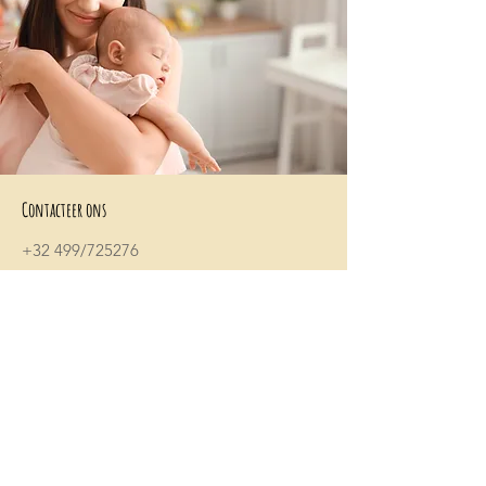
Contacteer ons
+32 499/725276
BE0705996979
hello@petit-henri.be
Petit Henri Babyboetiek
Spoorwegstraat 20
8400 Oostende
Openingstijden