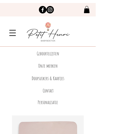
Geboortelijsten
Onze merken
Doopsuikers & Kaartjes
Contact
Personalisatie