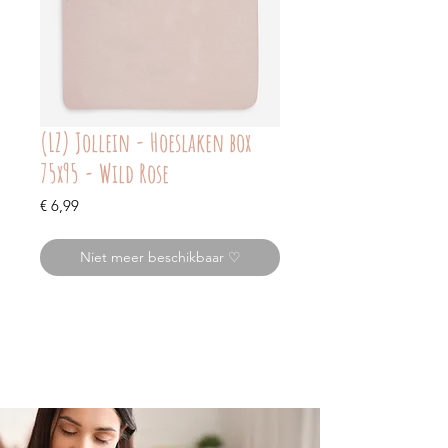
(LZ) Jollein - Hoeslaken box
75x95 - Wild Rose
Prijs
€ 6,99
Niet meer beschikbaar ♡