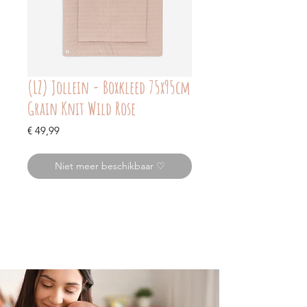
(LZ) Jollein - Boxkleed 75x95cm
Grain Knit Wild Rose
Prijs
€ 49,99
Niet meer beschikbaar ♡