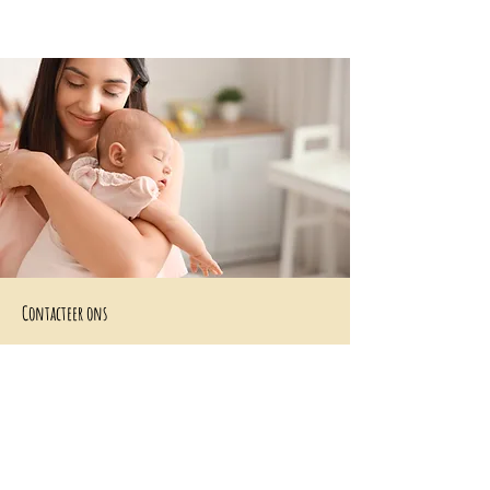
Contacteer ons
+32 499/725276
BE0705996979
hello@petit-henri.be
Petit Henri Babyboetiek