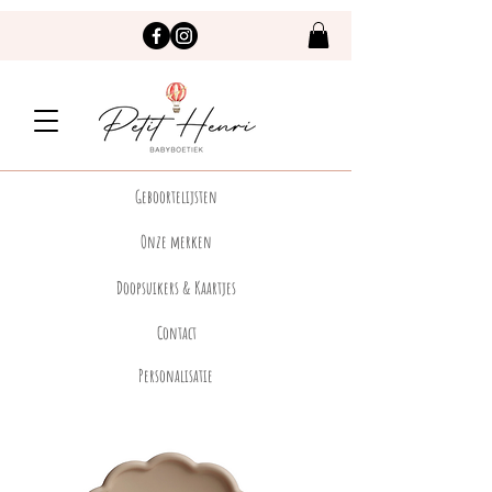
Geboortelijsten
Onze merken
Doopsuikers & Kaartjes
Contact
Personalisatie