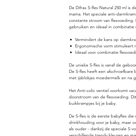
De Difrax S-fles Natural 250 ml is 
mama. Het speciale anti-darmkramp
constante stroom van flesvoeding. D
gebruiken en ideaal in combinatie
Vermindert de kans op darmkr
Ergonomische vorm stimuleert n
Ideaal voor combinatie flesvoe
De unieke S-fles is vanaf de geboo
De S-fles heeft een afschroefbare 
met ijsblokjes moedermelk en na 
Het Anti-colic ventiel voorkomt va
doorstroom van de flesvoeding. Di
buikkrampjes bij je baby.
De S-fles is de eerste babyfles die 
drinkhouding voor je baby, maar o
als ouder - dankzij de speciale S-vo
verschillende trendy kleuren en ma