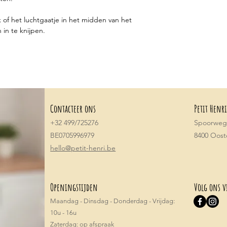
k of het luchtgaatje in het midden van het
 in te knijpen.
Contacteer ons
Petit Henri
+32 499/725276
Spoorwegs
BE0705996979
8400 Oos
hello@petit-henri.be
Openingstijden
Volg ons v
Maandag - Dinsdag - Donderdag - Vrijdag:
10u - 16u
​​Zaterdag: op afspraak