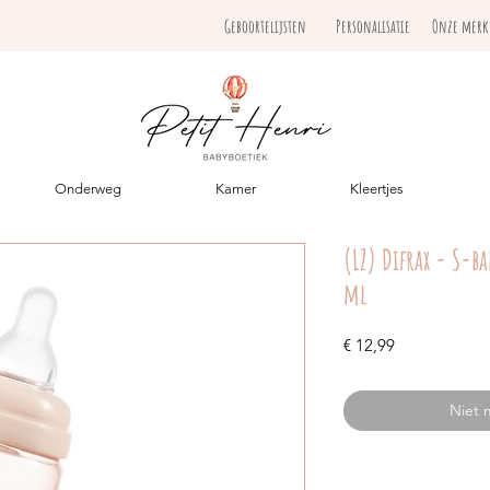
Geboortelijsten
Personalisatie
Onze mer
Onderweg
Kamer
Kleertjes
(LZ) Difrax - S-b
ml
Prijs
€ 12,99
Niet 