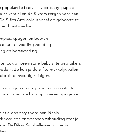
de populairste babyfles voor baby, papa en
jes ventiel en de S-vorm zorgen voor een
e S-fles Anti-colic is vanaf de geboorte te
 met borstvoeding.
ampjes, spugen en boeren
atuurlijke voedingshouding
ding en borstvoeding
rte (ook bij premature baby's) te gebruiken.
bodem. Zo kun je de S-fles makkelijk vullen
gebruik eenvoudig reinigen.
cuüm zuigen en zorgt voor een constante
t vermindert de kans op boeren, spugen en
niet alleen zorgt voor een ideale
ok voor een ontspannen zithouding voor jou
rm! De Difrax S-babyflessen zijn er in
ten.