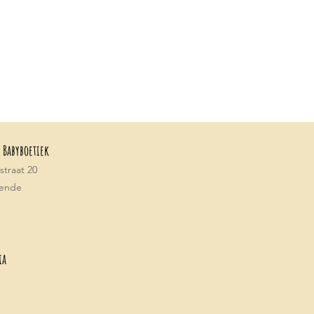
 Babyboetiek
traat 20
tende
ia