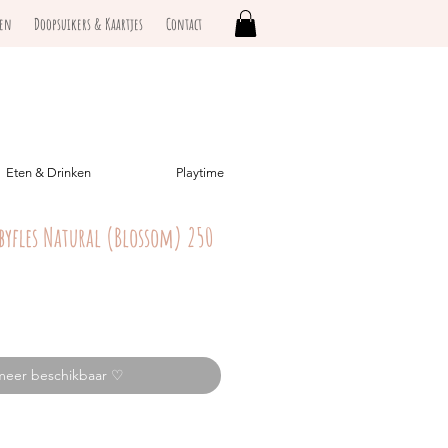
ken
Doopsuikers & Kaartjes
Contact
Eten & Drinken
Playtime
abyfles Natural (Blossom) 250
meer beschikbaar ♡