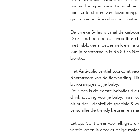
mama. Het speciale anti-darmkramp
constante stroom van flesvoeding. D
gebruiken en ideaal in combinatie
De unieke S-fles is vanaf de geboo
De S-fles heeft een afschroefbare 
met ijsblokjes moedermelk en na g
kun je rechtstreeks in de S-fles Na
borstkolf.
Het Anti-colic ventiel voorkomt va
doorstroom van de flesvoeding. Di
buikkrampjes bij je baby.
De S-fles is de eerste babyfles die 
drinkhouding voor je baby, maar o
als ouder - dankzij de speciale S-vo
verschillende trendy kleuren en ma
Let op: Controleer voor elk gebrui
ventiel open is door er enige malen