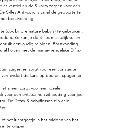
jes ventiel en de S-vorm zorgen voor een
e S-fles Anti-colic is vanaf de geboorte te
 met borstvoeding.
rte (ook bij premature baby's) te gebruiken.
bodem. Zo kun je de S-fles makkelijk vullen
ebruik eenvoudig reinigen. Borstvoeding
tural kolven met de mamavriendelijke Difrax
cuüm zuigen en zorgt voor een constante
t vermindert de kans op boeren, spugen en
niet alleen zorgt voor een ideale
ok voor een ontspannen zithouding voor jou
rm! De Difrax S-babyflessen zijn er in
ten.
k of het luchtgaatje in het midden van het
 in te knijpen.