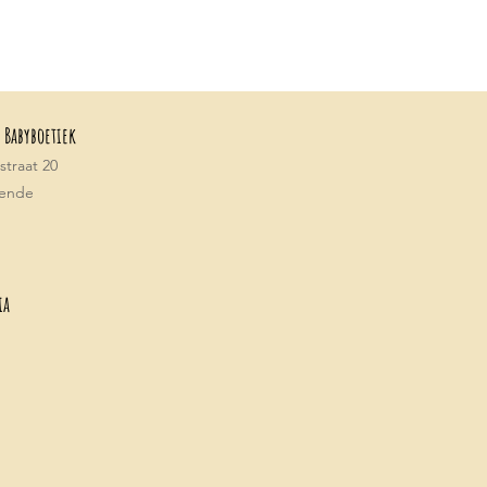
 Babyboetiek
traat 20
tende
ia