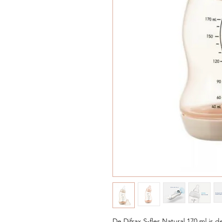
De Difrax S-fles Natural 170 ml is 