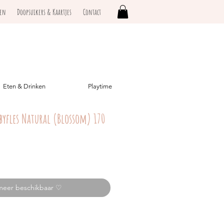
ken
Doopsuikers & Kaartjes
Contact
Eten & Drinken
Playtime
abyfles Natural (Blossom) 170
meer beschikbaar ♡