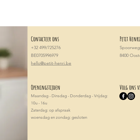
Contacteer ons
Petit Henri
+32 499/725276
Spoorwegs
BE0705996979
8400 Oos
hello@petit-henri.be
Openingstijden
Volg ons v
Maandag - Dinsdag - Donderdag - Vrijdag:
10u - 16u
​​Zaterdag: op afspraak
woensdag en zondag: gesloten