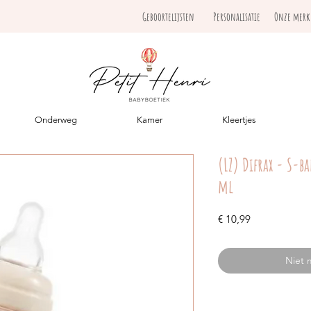
Geboortelijsten
Personalisatie
Onze mer
Onderweg
Kamer
Kleertjes
(LZ) Difrax - S-b
ml
Prijs
€ 10,99
Niet 