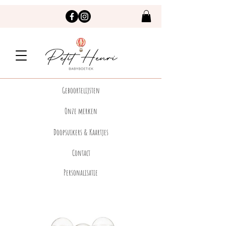
Geboortelijsten
Onze merken
Doopsuikers & Kaartjes
Contact
Personalisatie