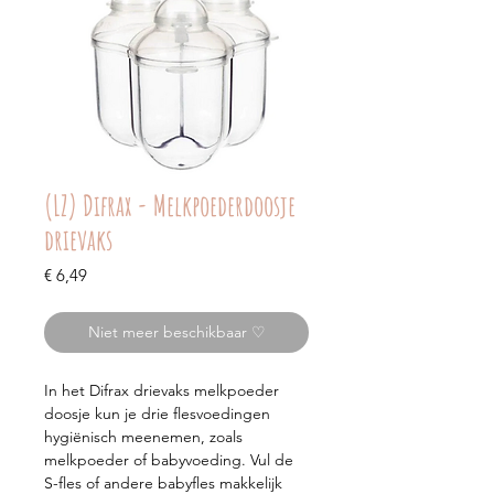
(LZ) Difrax - Melkpoederdoosje
drievaks
Prijs
€ 6,49
Niet meer beschikbaar ♡
In het Difrax drievaks melkpoeder
doosje kun je drie flesvoedingen
hygiënisch meenemen, zoals
melkpoeder of babyvoeding. Vul de
S-fles of andere babyfles makkelijk