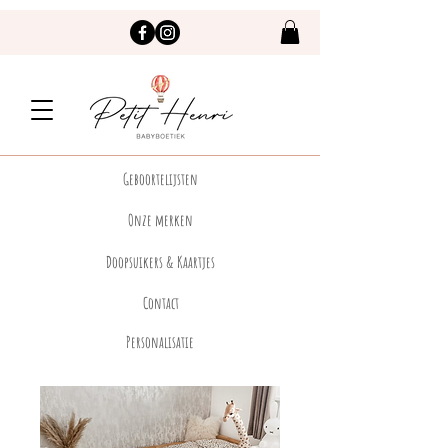
Geboortelijsten
Onze merken
Doopsuikers & Kaartjes
Contact
Personalisatie