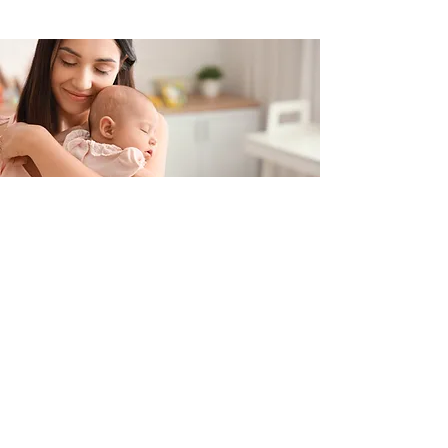
Contacteer ons
+32 499/725276
BE0705996979
hello@petit-henri.be
Petit Henri Babyboetiek