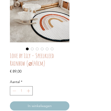
Love by Lily - Speelkleed
Rainbow (⌀140cm)
Prijs
€ 89,00
Aantal
*
In winkelwagen