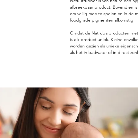
Natuurrubber is van nature een hyg
afbreekbaar product. Bovendien is 
om veilig mee te spelen en in de m
foodgrade pigmenten afkomstig.
Omdat de Natruba producten met
is elk product uniek. Kleine onvolk
worden gezien als unieke eigensc
als het in badwater of in direct zonli