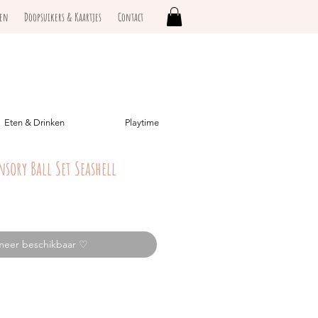
ken
Doopsuikers & Kaartjes
Contact
Eten & Drinken
Playtime
nsory Ball Set Seashell
meer beschikbaar ♡