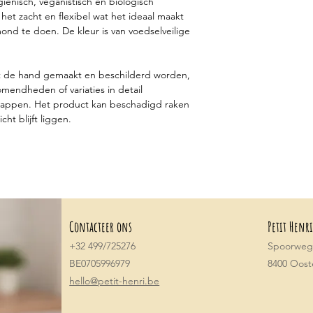
iënisch, veganistisch en biologisch
het zacht en flexibel wat het ideaal maakt
ond te doen. De kleur is van voedselveilige
 de hand gemaakt en beschilderd worden,
omendheden of variaties in detail
happen. Het product kan beschadigd raken
cht blijft liggen.
Contacteer ons
Petit Henri
+32 499/725276
Spoorwegs
BE0705996979
8400 Oos
hello@petit-henri.be