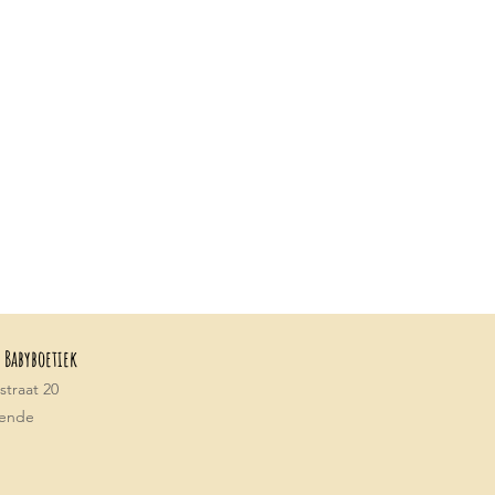
 Babyboetiek
traat 20
tende