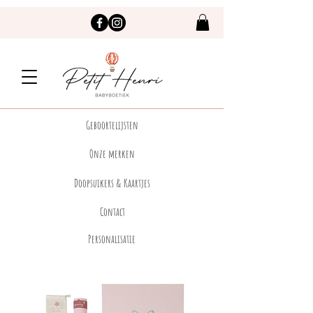
Geboortelijsten
Onze merken
Doopsuikers & Kaartjes
Contact
Personalisatie