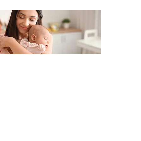
Contacteer ons
+32 499/725276
BE0705996979
hello@petit-henri.be
Petit Henri Babyboetiek
Spoorwegstraat 20