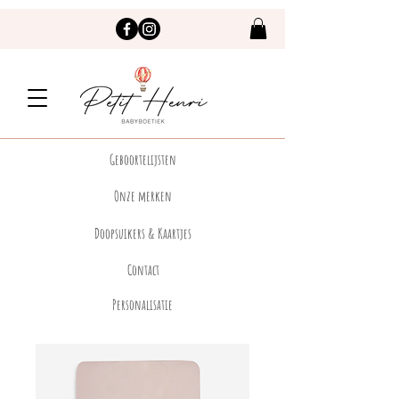
Geboortelijsten
Onze merken
Doopsuikers & Kaartjes
Contact
Personalisatie