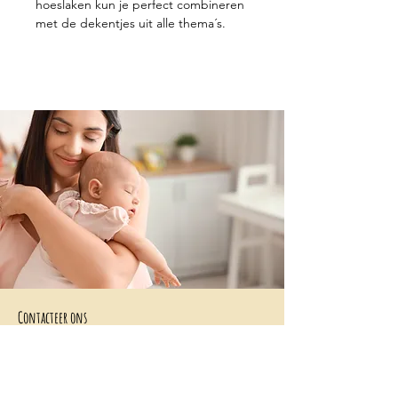
hoeslaken kun je perfect combineren
met de dekentjes uit alle thema´s.
Contacteer ons
+32 499/725276
BE0705996979