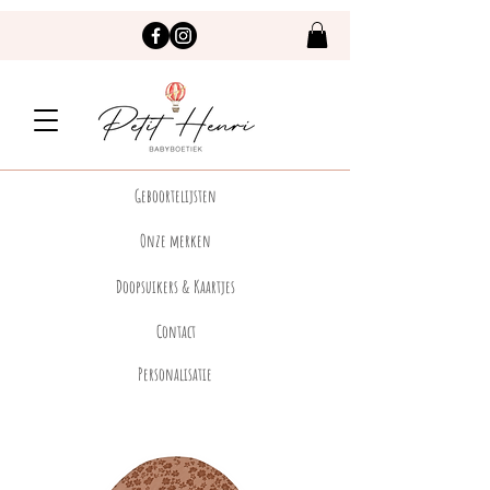
Geboortelijsten
Onze merken
Doopsuikers & Kaartjes
Contact
Personalisatie