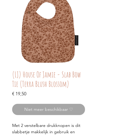
(LJ) House Of Jamie - Slab Bow
Tie (Terra Blush Blossom)
Prijs
€ 19,50
Niet meer beschikbaar ♡
Met 2 verstelbare drukknopen is dit
slabbetje makkelijk in gebruik en