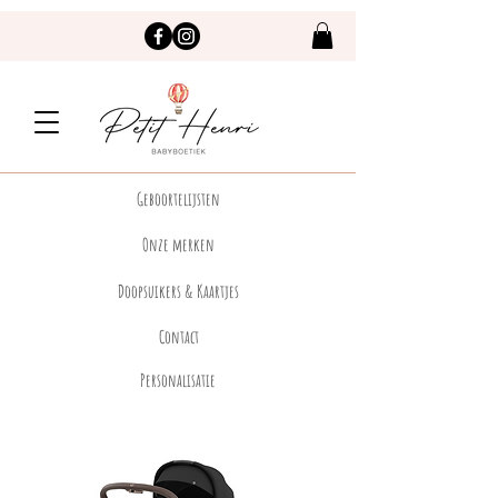
Geboortelijsten
Onze merken
Doopsuikers & Kaartjes
Contact
Personalisatie