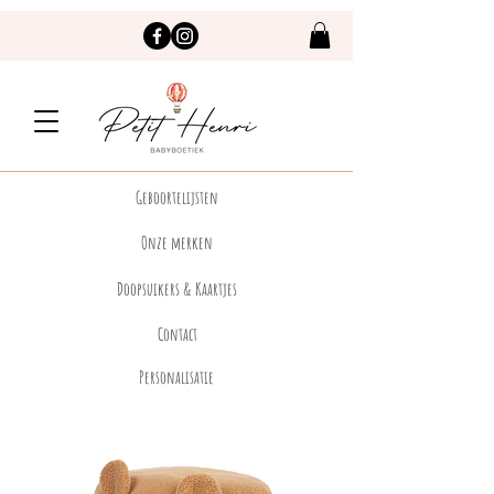
Geboortelijsten
Onze merken
Doopsuikers & Kaartjes
Contact
Personalisatie