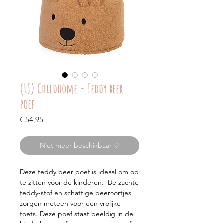
(LJ) Childhome - Teddy beer
poef
Prijs
€ 54,95
Niet meer beschikbaar ♡
Deze teddy beer poef is ideaal om op
te zitten voor de kinderen. De zachte
teddy-stof en schattige beeroortjes
zorgen meteen voor een vrolijke
toets. Deze poef staat beeldig in de