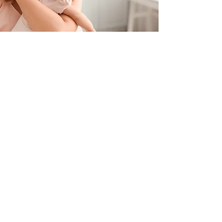
Contacteer ons
+32 499/725276
BE0705996979
hello@petit-henri.be
Petit Henri Babyboetiek
Spoorwegstraat 20
8400 Oostende
Openingstijden
Maandag - Dinsdag - Donderdag - Vrijdag:
10u - 16u
​​Zaterdag: op afspraak