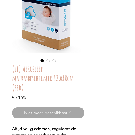
(LJ) Aerosleep -
matrasbeschermer 120x60cm
(bed)
Prijs
€ 74,95
Niet meer beschikbaar ♡
Altijd veilig ademen, reguleert de
warmte en absorbeert vocht.