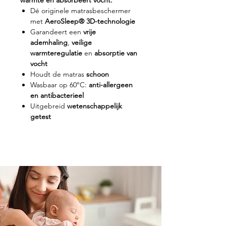
Dé originele matrasbeschermer
met
AeroSleep® 3D-technologie
Garandeert een
vrije
ademhaling
,
veilige
warmteregulatie
en
absorptie van
vocht
Houdt de matras
schoon
Wasbaar op 60°C:
anti-allergeen
en antibacterieel
Uitgebreid
wetenschappelijk
getest