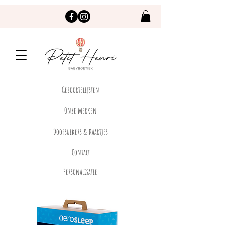
Geboortelijsten
Onze merken
Doopsuikers & Kaartjes
Contact
Personalisatie