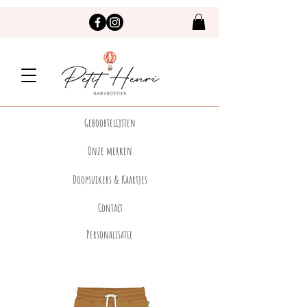
Geboortelijsten
Onze merken
Doopsuikers & Kaartjes
Contact
Personalisatie