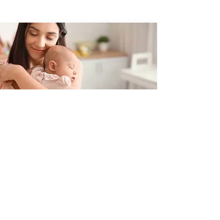
Contacteer ons
+32 499/725276
BE0705996979
hello@petit-henri.be
Petit Henri Babyboetiek