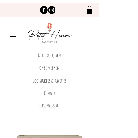
Geboortelijsten
Onze merken
Doopsuikers & Kaartjes
Contact
Personalisatie