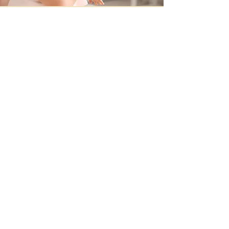
Contacteer ons
+32 499/725276
BE0705996979
hello@petit-henri.be
Petit Henri Babyboetiek
Spoorwegstraat 20
8400 Oostende
Openingstijden
Maandag - Dinsdag - Donderdag - Vrijdag:
10u - 16u
​​Zaterdag: op afspraak
woensdag en zondag: gesloten
Volg ons via