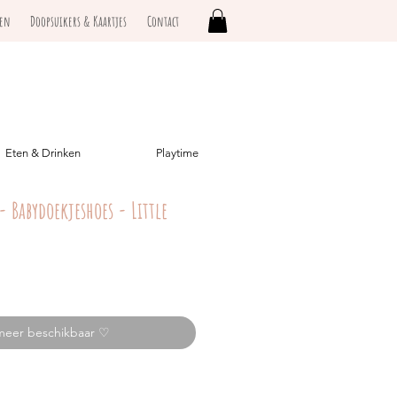
ken
Doopsuikers & Kaartjes
Contact
Eten & Drinken
Playtime
- Babydoekjeshoes - Little
meer beschikbaar ♡