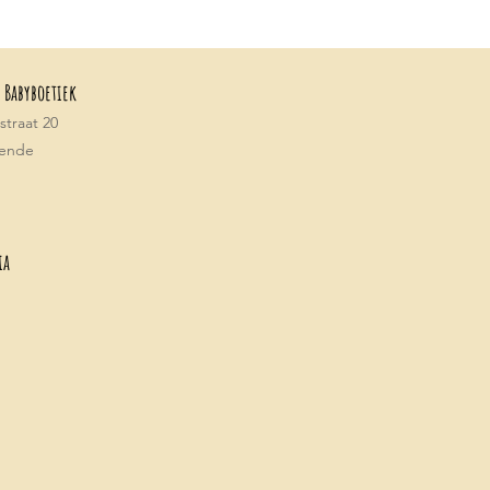
 Babyboetiek
traat 20
tende
ia