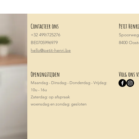
Contacteer ons
Petit Henri
+32 499/725276
Spoorwegs
BE0705996979
8400 Oos
hello@petit-henri.be
Openingstijden
Volg ons v
Maandag - Dinsdag - Donderdag - Vrijdag:
10u - 16u
​​Zaterdag: op afspraak
woensdag en zondag: gesloten