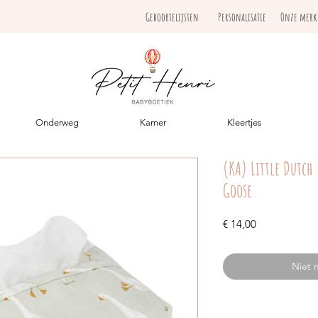
Geboortelijsten
Personalisatie
Onze mer
Onderweg
Kamer
Kleertjes
(KA) Little Dutch 
Goose
Prijs
€ 14,00
Niet 