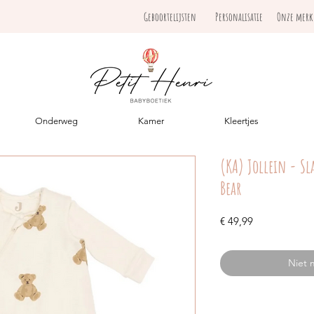
Geboortelijsten
Personalisatie
Onze mer
Onderweg
Kamer
Kleertjes
(KA) Jollein - S
Bear
Prijs
€ 49,99
Niet 