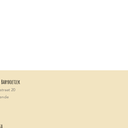
 Babyboetiek
traat 20
tende
ia