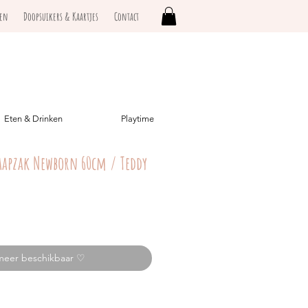
ken
Doopsuikers & Kaartjes
Contact
Eten & Drinken
Playtime
laapzak Newborn 60cm / Teddy
meer beschikbaar ♡