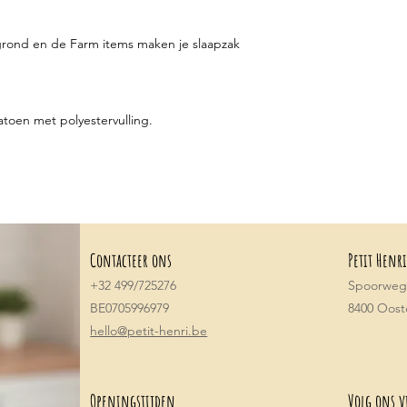
grond en de Farm items maken je slaapzak
toen met polyestervulling.
Contacteer ons
Petit Henri
+32 499/725276
Spoorwegs
BE0705996979
8400 Oos
hello@petit-henri.be
Openingstijden
Volg ons v