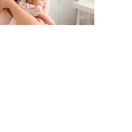
Contacteer ons
+32 499/725276
BE0705996979
hello@petit-henri.be
Petit Henri Babyboetiek
Spoorwegstraat 20
8400 Oostende
Openingstijden
Maandag - Dinsdag - Donderdag - Vrijdag: