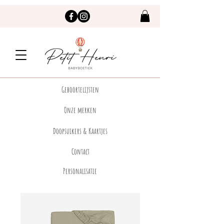
Geboortelijsten
Onze merken
Doopsuikers & Kaartjes
Contact
Personalisatie