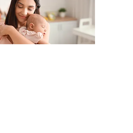
Contacteer ons
+32 499/725276
BE0705996979
hello@petit-henri.be
Petit Henri Babyboetiek
Spoorwegstraat 20
8400 Oostende