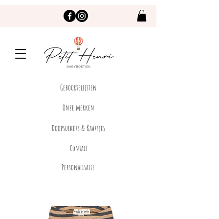
Geboortelijsten
Onze merken
Doopsuikers & Kaartjes
Contact
Personalisatie