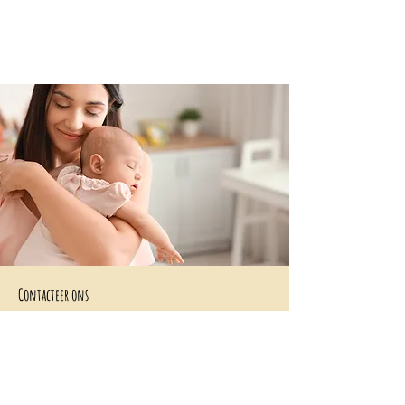
Contacteer ons
+32 499/725276
BE0705996979
hello@petit-henri.be