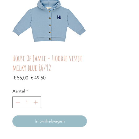
House Of Jamie - Hoodie vestje
milky blue 86/92
Normale
Verkoopprijs
 € 55,00 
€ 49,50
prijs
Aantal
*
In winkelwagen