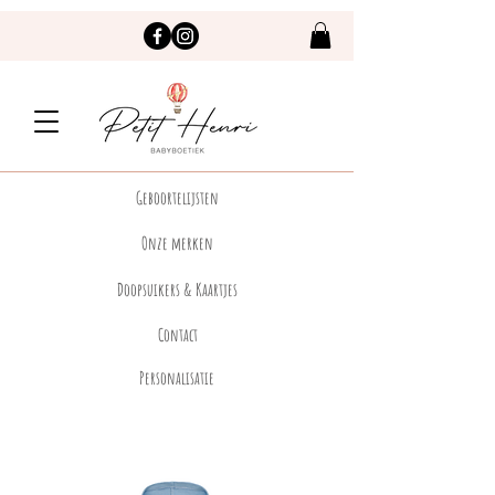
Geboortelijsten
Onze merken
Doopsuikers & Kaartjes
Contact
Personalisatie