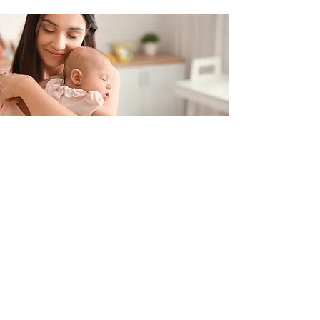
Contacteer ons
+32 499/725276
BE0705996979
hello@petit-henri.be
Petit Henri Babyboetiek
Spoorwegstraat 20