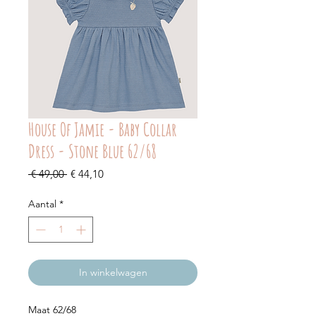
House Of Jamie - Baby Collar
Dress - Stone Blue 62/68
Normale
Verkoopprijs
 € 49,00 
€ 44,10
prijs
Aantal
*
In winkelwagen
Maat 62/68