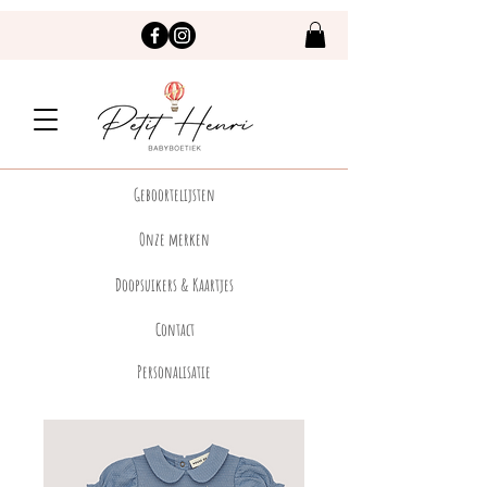
Geboortelijsten
Onze merken
Doopsuikers & Kaartjes
Contact
Personalisatie