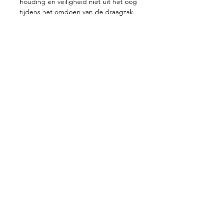
houding en veiligheid niet uit het oog
tijdens het omdoen van de draagzak.
Contacteer ons
+32 499/725276
BE0705996979
hello@petit-henri.be