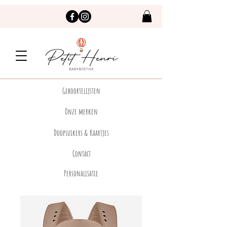
Geboortelijsten
Onze merken
Doopsuikers & Kaartjes
Contact
Personalisatie