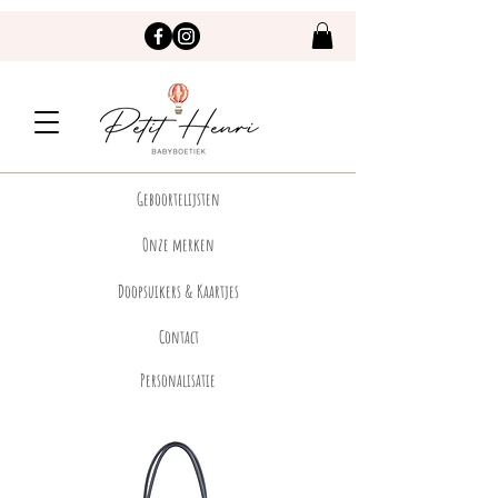
Geboortelijsten
Onze merken
Doopsuikers & Kaartjes
Contact
Personalisatie