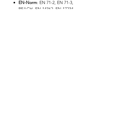
EN-Norm
: EN 71-2, EN 71-3,
REACH, EN 14362, EN 17234
Onderhoud
: Niet wasbaar -
Gebruik een vochtige doek en
droog onmiddellijk
Contacteer ons